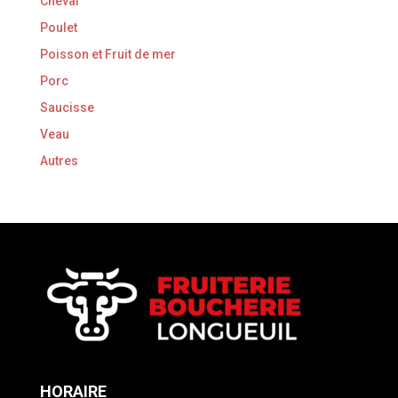
Cheval
Poulet
Poisson et Fruit de mer
Porc
Saucisse
Veau
Autres
HORAIRE