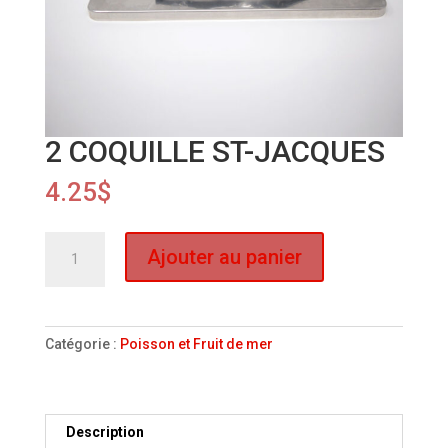
2 COQUILLE ST-JACQUES
4.25
$
quantité
Ajouter au panier
de
2
COQUILLE
ST-
Catégorie :
Poisson et Fruit de mer
JACQUES
Description