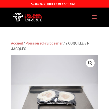
450 677-1881 | 450 677-1552
Accueil
/
Poisson et Fruit de mer
/ 2 COQUILLE ST-
JACQUES