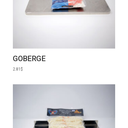
GOBERGE
2.81
$