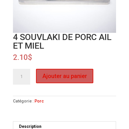
4 SOUVLAKI DE PORC AIL
ET MIEL
2.10
$
quantité
Ajouter au panier
de
4
SOUVLAKI
DE
Catégorie :
Porc
PORC
AIL
ET
MIEL
Description