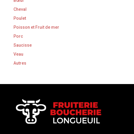
Bœuf
Cheval
Poulet
Poisson et Fruit de mer
Porc
Saucisse
Veau
Autres