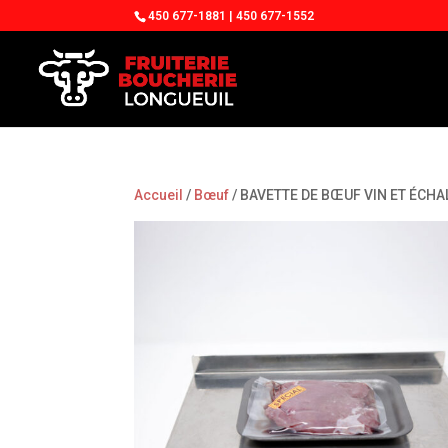
450 677-1881 | 450 677-1552
Accueil
/
Bœuf
/ BAVETTE DE BŒUF VIN ET ÉCH