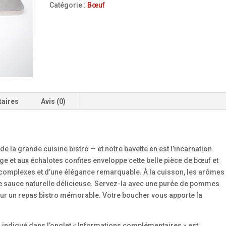
BŒUF
Catégorie :
Bœuf
VIN
ET
ÉCHALOTTE
taires
Avis (0)
e de la grande cuisine bistro — et notre bavette en est l’incarnation
e et aux échalotes confites enveloppe cette belle pièce de bœuf et
 complexes et d’une élégance remarquable. À la cuisson, les arômes
ne sauce naturelle délicieuse. Servez-la avec une purée de pommes
our un repas bistro mémorable. Votre boucher vous apporte la
s indiqué dans l’onglet « Informations complémentaires » est