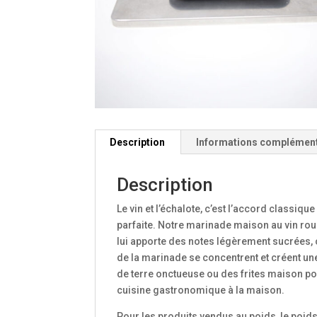
Description
Informations complémen
Description
Le vin et l’échalote, c’est l’accord classiqu
parfaite. Notre marinade maison au vin roug
lui apporte des notes légèrement sucrées,
de la marinade se concentrent et créent u
de terre onctueuse ou des frites maison p
cuisine gastronomique à la maison.
Pour les produits vendus au poids, le poid