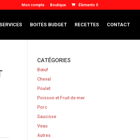
Mon compte
Boutique
Éléments 0
 SERVICES
BOITES BUDGET
RECETTES
CONTACT
CATÉGORIES
Bœuf
T
Cheval
Poulet
Poisson et Fruit de mer
Porc
Saucisse
Veau
Autres