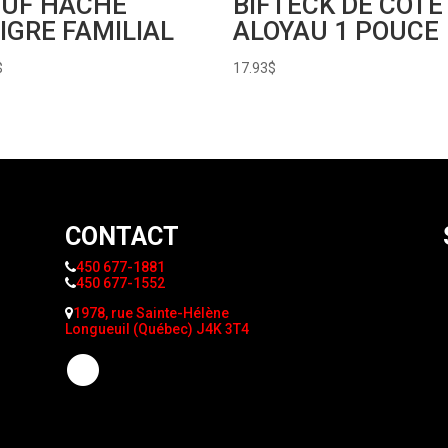
UF HACHÉ
BIFTECK DE COTE
IGRE FAMILIAL
ALOYAU 1 POUCE
$
17.93
$
CONTACT
450 677-1881
450 677-1552
1978, rue Sainte-Hélène
Longueuil (Québec) J4K 3T4