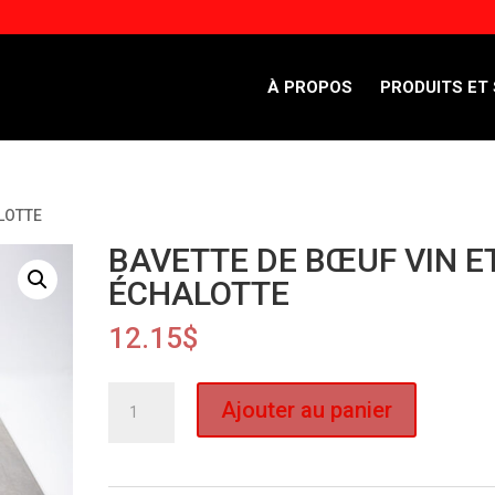
À PROPOS
PRODUITS ET
ALOTTE
BAVETTE DE BŒUF VIN E
ÉCHALOTTE
12.15
$
quantité
Ajouter au panier
de
BAVETTE
DE