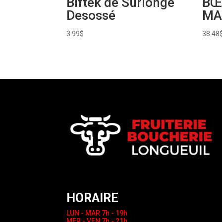
Biftek de Surlonge
BŒ
Desossé
MA
3.99
$
38.48
HORAIRE
LUN - MAR
7h - 19h
MER - VEN
7h - 21h