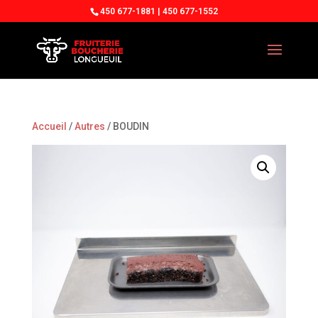
450 677-1881 | 450 677-1552
Accueil
/
Autres
/ BOUDIN