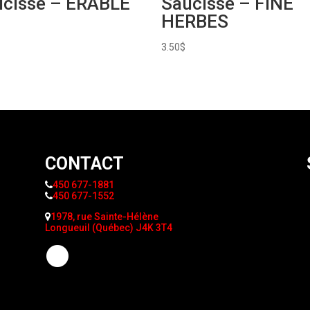
ucisse – ERABLE
Saucisse – FINE
HERBES
3.50
$
CONTACT
450 677-1881
450 677-1552
1978, rue Sainte-Hélène
Longueuil (Québec) J4K 3T4