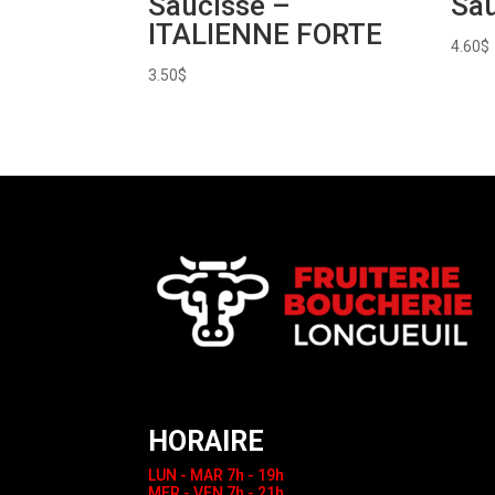
Saucisse –
Sa
ITALIENNE FORTE
4.60
$
3.50
$
HORAIRE
LUN - MAR
7h - 19h
MER - VEN
7h - 21h