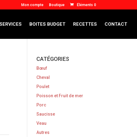
Mon compte
Boutique
Éléments 0
 SERVICES
BOITES BUDGET
RECETTES
CONTACT
CATÉGORIES
Bœuf
Cheval
Poulet
Poisson et Fruit de mer
Porc
Saucisse
Veau
Autres