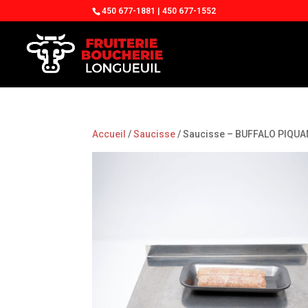
450 677-1881 | 450 677-1552
Accueil
/
Saucisse
/ Saucisse – BUFFALO PIQU