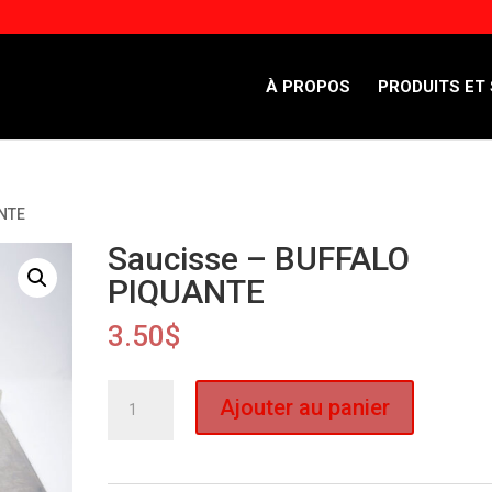
À PROPOS
PRODUITS ET
ANTE
Saucisse – BUFFALO
PIQUANTE
3.50
$
quantité
Ajouter au panier
de
Saucisse
-