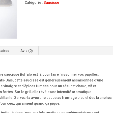
BUFFALO
Catégorie :
Saucisse
PIQUANTE
taires
Avis (0)
e saucisse Buffalo est là pour faire frissonner vos papilles.
tats-Unis, cette saucisse est généreusement assaisonnée d’une
 vinaigre et d’épices fumées pour un résultat chaud, vif et
 fortes. Sur le gril, elle révèle une intensité aromatique
tillante. Servez-la avec une sauce au fromage bleu et des branches
. Pour ceux qui aiment quand ça pique.
s indiqué dans l’onglet « Informations complémentaires » est