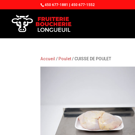
450 677-1881 | 450 677-1552
Accueil
/
Poulet
/ CUISSE DE POULET