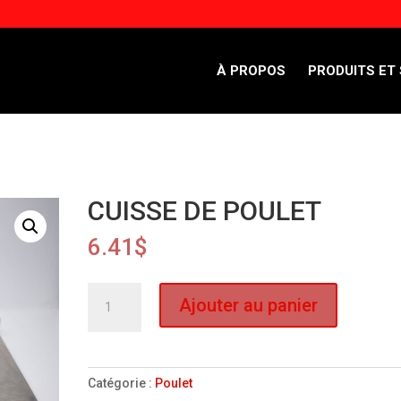
À PROPOS
PRODUITS ET
CUISSE DE POULET
6.41
$
quantité
Ajouter au panier
de
CUISSE
DE
POULET
Catégorie :
Poulet