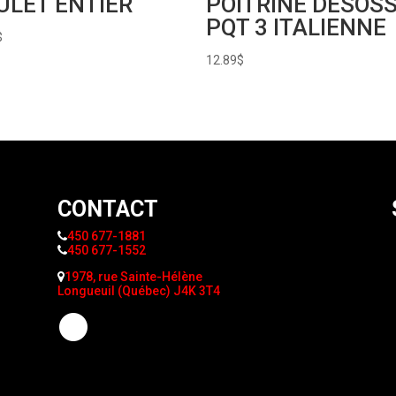
ULET ENTIER
POITRINE DESOS
PQT 3 ITALIENNE
$
12.89
$
CONTACT
450 677-1881
450 677-1552
1978, rue Sainte-Hélène
Longueuil (Québec) J4K 3T4