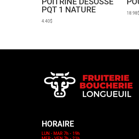
POITRINE DESOSSE
PO
PQT 1 NATURE
18.98
4.40
$
HORAIRE
LUN - MAR
7h - 19h
MER - VEN
7h - 21h