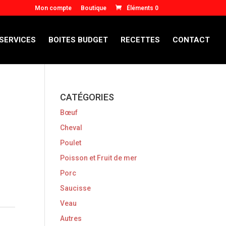
Mon compte
Boutique
Éléments 0
 SERVICES
BOITES BUDGET
RECETTES
CONTACT
CATÉGORIES
Bœuf
Cheval
Poulet
Poisson et Fruit de mer
Porc
Saucisse
Veau
Autres