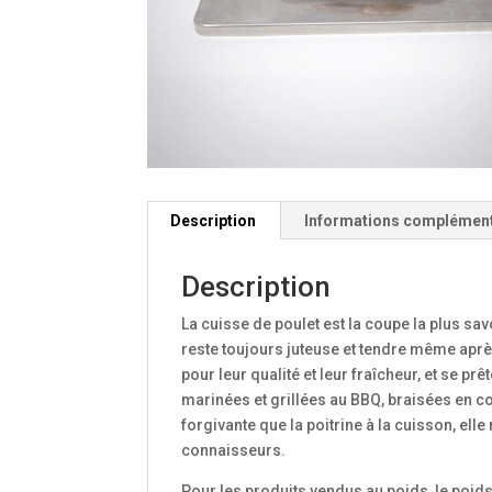
Description
Informations complémen
Description
La cuisse de poulet est la coupe la plus sa
reste toujours juteuse et tendre même apr
pour leur qualité et leur fraîcheur, et se pr
marinées et grillées au BBQ, braisées en co
forgivante que la poitrine à la cuisson, e
connaisseurs.
Pour les produits vendus au poids, le poid