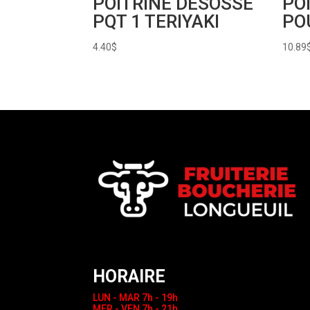
POITRINE DESOSSE
PO
PQT 1 TERIYAKI
PO
4.40
$
10.89
HORAIRE
LUN - MAR
7h - 19h
MER - VEN
7h - 21h