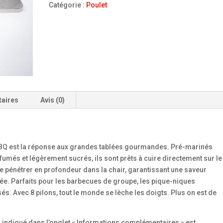
POULET
Catégorie :
Poulet
PQT
8
BBQ
taires
Avis (0)
 BBQ est la réponse aux grandes tablées gourmandes. Pré-marinés
més et légèrement sucrés, ils sont prêts à cuire directement sur le
de pénétrer en profondeur dans la chair, garantissant une saveur
. Parfaits pour les barbecues de groupe, les pique-niques
és. Avec 8 pilons, tout le monde se lèche les doigts. Plus on est de
s indiqué dans l’onglet « Informations complémentaires » est