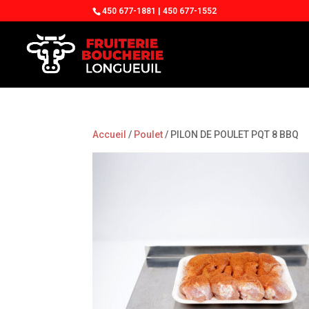
450 677-1881 | 450 677-1552
Accueil
/
Poulet
/ PILON DE POULET PQT 8 BBQ