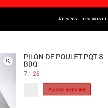
À PROPOS
PRODUITS ET
PILON DE POULET PQT 8
BBQ
7.12
$
quantité
Ajouter au panier
de
PILON
DE