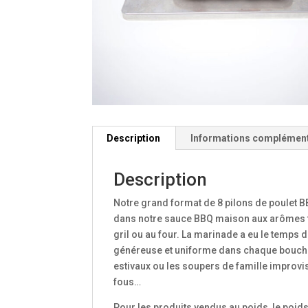
Description
Informations complémen
Description
Notre grand format de 8 pilons de poulet
dans notre sauce BBQ maison aux arômes fu
gril ou au four. La marinade a eu le temps 
généreuse et uniforme dans chaque bouchée
estivaux ou les soupers de famille improvis
fous…
Pour les produits vendus au poids, le poid