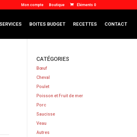
Mon compte
Boutique
Éléments 0
 SERVICES
BOITES BUDGET
RECETTES
CONTACT
CATÉGORIES
Bœuf
Cheval
Poulet
Poisson et Fruit de mer
Porc
Saucisse
Veau
Autres