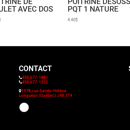
ITRINE DE
POITRINE DESOS
ULET AVEC DOS
PQT 1 NATURE
$
4.40
$
CONTACT
450 677-1881
450 677-1552
1978, rue Sainte-Hélène
Longueuil (Québec) J4K 3T4