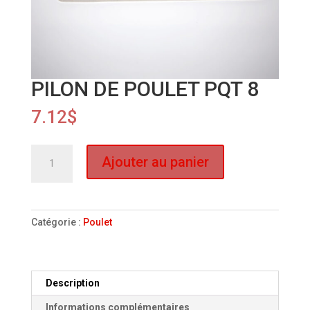
PILON DE POULET PQT 8
7.12
$
quantité
Ajouter au panier
de
PILON
DE
POULET
Catégorie :
Poulet
PQT
8
Description
Informations complémentaires