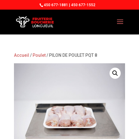
450 677-1881 | 450 677-1552
Accueil
/
Poulet
/ PILON DE POULET PQT 8