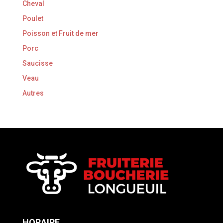
Cheval
Poulet
Poisson et Fruit de mer
Porc
Saucisse
Veau
Autres
HORAIRE