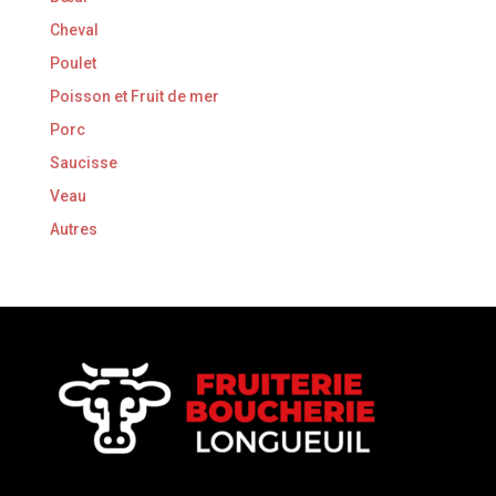
Cheval
Poulet
Poisson et Fruit de mer
Porc
Saucisse
Veau
Autres