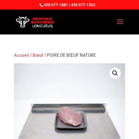
450 677-1881 | 450 677-1552
Accueil
/
Bœuf
/ POIRE DE BŒUF NATURE