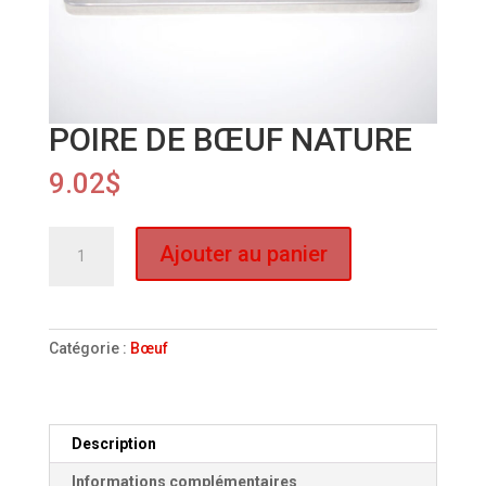
POIRE DE BŒUF NATURE
9.02
$
quantité
Ajouter au panier
de
POIRE
DE
BŒUF
Catégorie :
Bœuf
NATURE
Description
Informations complémentaires