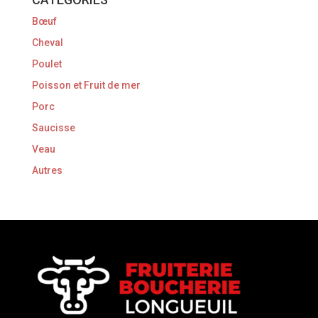
Bœuf
Cheval
Poulet
Poisson et Fruit de mer
Porc
Saucisse
Veau
Autres