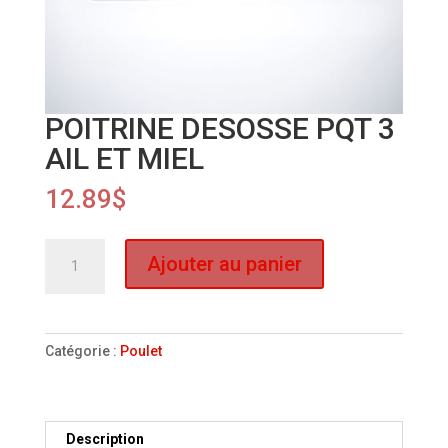
POITRINE DESOSSE PQT 3
AIL ET MIEL
12.89
$
quantité
Ajouter au panier
de
POITRINE
DESOSSE
PQT
Catégorie :
Poulet
3
AIL
ET
MIEL
Description