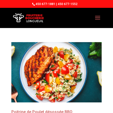
450 677-1881 | 450 677-1552
Poitrine de Poulet désossée BBQ