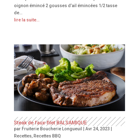
oignon émincé 2 gousses d’ail émincées 1/2 tasse
de…
lire la suite…
Steak de faux-filet BALSAMIQUE
par
Fruiterie Boucherie Longueuil
|
Avr 24, 2023
|
Recettes
,
Recettes BBQ