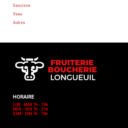
Saucisse
Veau
Autres
HORAIRE
LUN - MAR
7h - 19h
MER - VEN
7h - 21h
SAM - DIM
7h - 19h