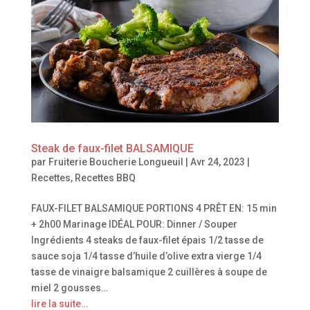
Steak de faux-filet BALSAMIQUE
par
Fruiterie Boucherie Longueuil
|
Avr 24, 2023
|
Recettes
,
Recettes BBQ
FAUX-FILET BALSAMIQUE PORTIONS 4 PRÊT EN: 15 min
+ 2h00 Marinage IDÉAL POUR: Dinner / Souper
Ingrédients 4 steaks de faux-filet épais 1/2 tasse de
sauce soja 1/4 tasse d’huile d’olive extra vierge 1/4
tasse de vinaigre balsamique 2 cuillères à soupe de
miel 2 gousses…
lire la suite…